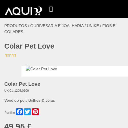
PRODUTOS /
OURIVESARIA E JOALHARIA
/
UNIKE
/
FIOS E
COLARES
Colar Pet Love
Colar Pet Love
UK.CL.1205.0109
Vendido por:
Brilhos & Jóias
Facebook
Twitter
Pinterest
Partilhe
49,95 €