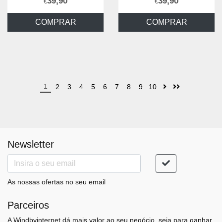
39,90
39,90
€
€
COMPRAR
COMPRAR
1
2
3
4
5
6
7
8
9
10
Newsletter
As nossas ofertas no seu email
Parceiros
A Windbyinternet dá mais valor ao seu negócio, seja para ganhar