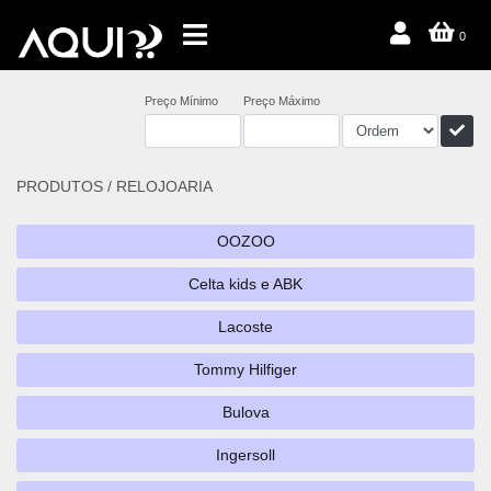
0
Preço Mínimo
Preço Máximo
PRODUTOS /
RELOJOARIA
OOZOO
Celta kids e ABK
Lacoste
Tommy Hilfiger
Bulova
Ingersoll