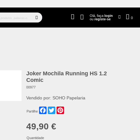
Olá, faça
login
0
ou
registe-se
Joker Mochila Running HS 1.2
Comic
00977
Vendido por:
SOHO Papelaria
Facebook
Twitter
Pinterest
Partilhe
49,90 €
Quantidade