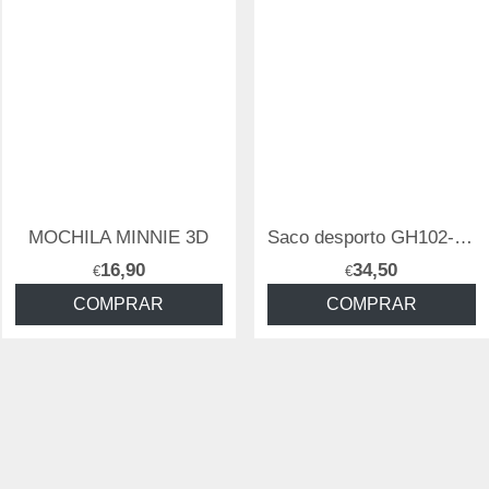
Saco desporto GH102- Pure Daisy P01
Mochila clássica GH100 Leofade P18
34,50
38,90
€
€
COMPRAR
COMPRAR