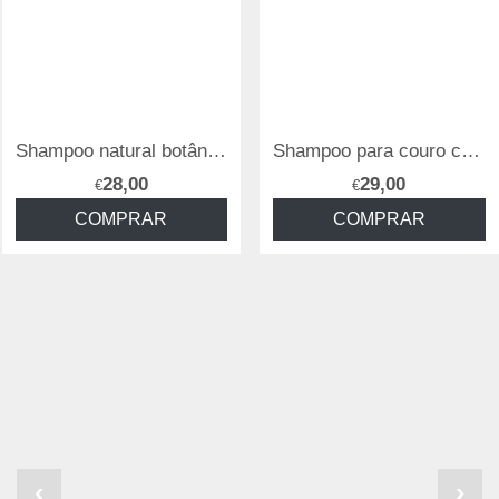
Shampoo natural botânico 10/S - Helen Seward
Shampoo para couro cabeludo e cabelo oleoso Therapy Balance 3/S - Helen Seward
28,00
29,00
€
€
COMPRAR
COMPRAR
‹
›