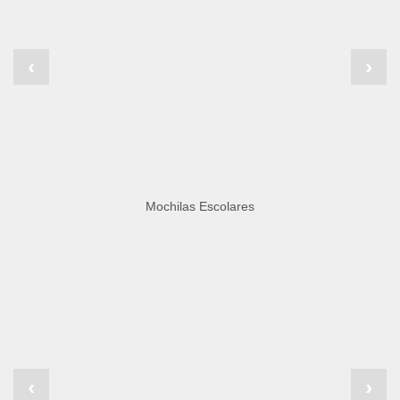
‹
›
Mochilas Escolares
‹
›