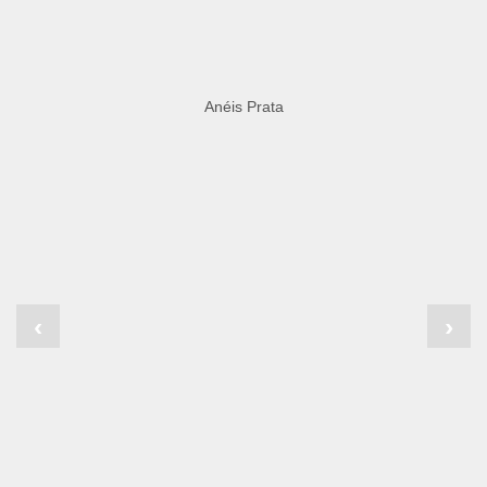
Anéis Prata
‹
›