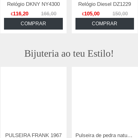
Relógio Diesel DZ1229
Relógio DKNY NY1263
105,00
150,00
124,60
178,00
€
€
COMPRAR
COMPRAR
Bijuteria ao teu Estilo!
Pulseira de pedra natural de 4 mm com elemento de aço
Anel coração de viana Camélia aço inoxidavel filigrana