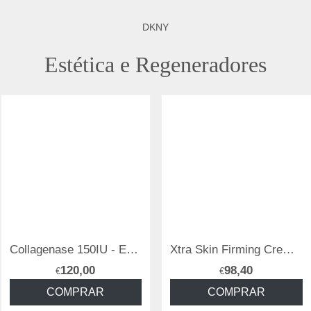
DKNY
Estética e Regeneradores
Collagenase 150IU - Enzimas (Anticelulite / Reestruturante)
Xtra Skin Firming Creme 250ml (Potente Reafirmante - Rosto e Corpo)
120,00
98,40
€
€
COMPRAR
COMPRAR